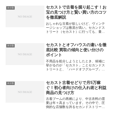
セカストで古着を掘り起こす！お
未分類
宝の見つけ方と賢い買い方のコツ
を徹底解説
おしゃれな古着が欲しいけど、ヴィンテ
ージショップは敷居が高い。セカンドス
トリート（セカスト）に行っても、量が
多くて何を選べばいいか分からない。そ
んな悩みをお持ちではありませんか？日
本最大級のリユースショップであるセカ
セカストとオフハウスの違いを徹
未分類
ンドストリートは、実は古...
底比較 買取の傾向と使い分けの
ポイント
不用品を処分しようとしたとき、候補に
挙がるのが「セカスト」ことセカンドス
トリートと、「ハードオフグループ」の
一翼を担うオフハウスです。どちらも衣
類や生活雑貨を扱っていますが、査定の
基準や店舗のコンセプトには大きな隔た
セカスト古着せどりで月5万稼
未分類
りがあります。本記事では...
ぐ！初心者向けの仕入れ術と利益
商品の見つけ方
古着ブームの再燃により、中古衣料の需
要は年々高まっています。その中で、圧
倒的な店舗数を誇るセカンドストリート
（セカスト）を活用した「古着せどり」