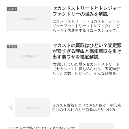
が、手軽に始められる副業として注目さ
れています。「趣味の古着選びを副業に
セカンドストリートとトレジャー
未分類
したい」 「セカストでど...
ファクトリーの強みを解説
セカンドストリート（セカスト）とトレ
ジャーファクトリー（トレファク）。ど
ちらも全国展開するリユースショップの
巨頭ですが、どっちに売りに行けば高い
のか、掘り出し物があるのはどっちかと
悩む方は多いはずです。実はこの2社、得
セカストの買取はひどい？査定額
未分類
意ジャンルや査定の傾向...
が安すぎる理由と高価買取を引き
出す裏ワザを徹底解説
大切にしていた服をセカンドストリート
（セカスト）に持ち込んだら、査定額が
たったの数十円だった。そんな経験をし
て「セカストの買取はひどい」と感じた
ことはありませんか？日本最大級の店舗
数を誇るセカストですが、ネット上の口
コミでは買取価格に対する...
セカスト古着せどりで月5万稼ぐ！初心者
向けの仕入れ術と利益商品の見つけ方
セカストの買取はひどい？査定額が安す